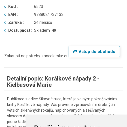
Kód :
6523
EAN :
9788024737133
Záruka :
24 měsíců
Dostupnost :
Skladem
Vstup do obchodu
Zakoupit na potreby-kancelarske.eu
Detailní popis: Korálkové nápady 2 -
Kielbusová Marie
Publikace z edice Šikovné ruce, která je volným pokračováním
knihy Korálkové nápady, Vás provede zpracováním drobných i
větších skleněných rokajlů, napichovaných a sešívaných
vlascem dokola peyotovým stehem s lichým počtem korálků v
jedné řadě. Knížka je zaměřena na výrobu přívěsků ve tvaru