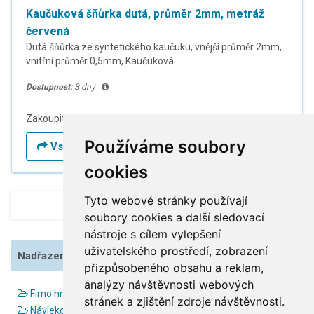
Kaučuková šňůrka dutá, průměr 2mm, metráž
červená
Dutá šňůrka ze syntetického kaučuku, vnější průměr 2mm,
vnitřní průměr 0,5mm, Kaučuková ...
Dostupnost:
3 dny
Zakoupit na potreby-kancelarske.eu
Používáme soubory
Vstup do obchodu
cookies
Tyto webové stránky používají
1
2
3
soubory cookies a další sledovací
nástroje s cílem vylepšení
uživatelského prostředí, zobrazení
Nadřazené kategorie
přizpůsobeného obsahu a reklam,
analýzy návštěvnosti webových
Fimo hmota, soft, effect, classic, návody, rollery a pomůcky
stránek a zjištění zdroje návštěvnosti.
Návlekový materiál