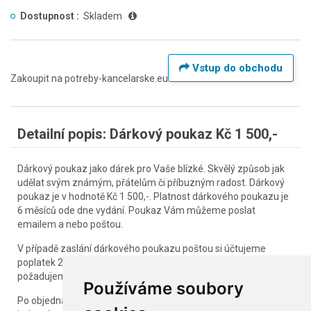
Dostupnost :
Skladem
Vstup do obchodu
Zakoupit na potreby-kancelarske.eu
Detailní popis: Dárkový poukaz Kč 1 500,-
Dárkový poukaz jako dárek pro Vaše blízké. Skvělý způsob jak
udělat svým známým, přátelům či příbuzným radost. Dárkový
poukaz je v hodnotě Kč 1 500,-. Platnost dárkového poukazu je
6 měsíců ode dne vydání. Poukaz Vám můžeme poslat
emailem a nebo poštou.
V případě zaslání dárkového poukazu poštou si účtujeme
poplatek 20,- Kč. Dárkový poukaz nezasíláme na dobírku a
požadujeme platbu předem na náš účet.
Používáme soubory
Po objednání dárkového pokazu Vám vygenerujeme